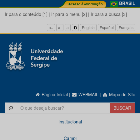
BRASIL
Ir para o conteúdo [1]
|
Ir para o menu [2]
|
Ir para a busca [3]
a+
a-
a
English
Español
Français
Página Inicial
|
WEBMAIL
|
Mapa do Site
Institucional
Campi