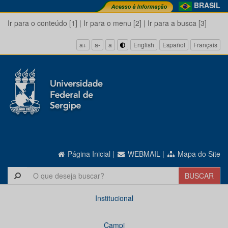
BRASIL
Ir para o conteúdo [1]
|
Ir para o menu [2]
|
Ir para a busca [3]
a+
a-
a
English
Español
Français
Página Inicial
|
WEBMAIL
|
Mapa do Site
Institucional
Campi