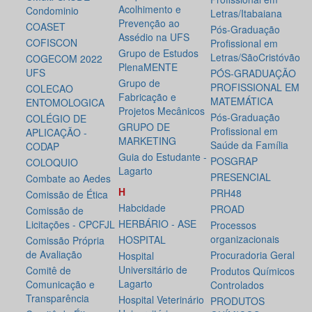
Acolhimento e
Condominio
Letras/Itabaiana
Prevenção ao
COASET
Pós-Graduação
Assédio na UFS
COFISCON
Profissional em
Grupo de Estudos
Letras/SãoCristóvão
COGECOM 2022
PlenaMENTE
UFS
PÓS-GRADUAÇÃO
Grupo de
PROFISSIONAL EM
COLECAO
Fabricação e
MATEMÁTICA
ENTOMOLOGICA
Projetos Mecânicos
Pós-Graduação
COLÉGIO DE
GRUPO DE
Profissional em
APLICAÇÃO -
MARKETING
Saúde da Família
CODAP
Guia do Estudante -
POSGRAP
COLOQUIO
Lagarto
PRESENCIAL
Combate ao Aedes
H
PRH48
Comissão de Ética
Habcidade
PROAD
Comissão de
HERBÁRIO - ASE
Licitações - CPCFJL
Processos
organizacionais
HOSPITAL
Comissão Própria
de Avaliação
Procuradoria Geral
Hospital
Universitário de
Comitê de
Produtos Químicos
Lagarto
Comunicação e
Controlados
Transparência
Hospital Veterinário
PRODUTOS