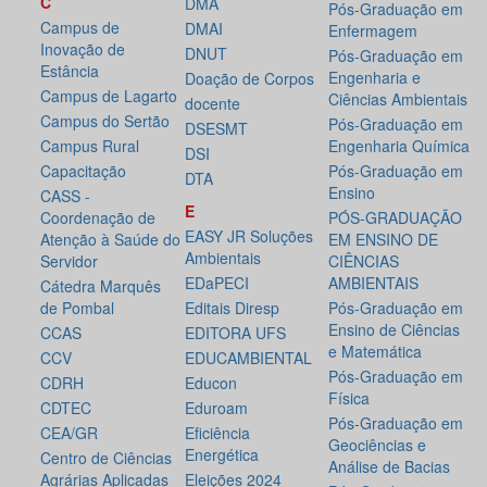
C
DMA
Pós-Graduação em
Campus de
DMAI
Enfermagem
Inovação de
DNUT
Pós-Graduação em
Estância
Engenharia e
Doação de Corpos
Campus de Lagarto
Ciências Ambientais
docente
Campus do Sertão
Pós-Graduação em
DSESMT
Campus Rural
Engenharia Química
DSI
Capacitação
Pós-Graduação em
DTA
Ensino
CASS -
E
Coordenação de
PÓS-GRADUAÇÃO
EASY JR Soluções
Atenção à Saúde do
EM ENSINO DE
Ambientais
Servidor
CIÊNCIAS
EDaPECI
AMBIENTAIS
Cátedra Marquês
de Pombal
Editais Diresp
Pós-Graduação em
Ensino de Ciências
CCAS
EDITORA UFS
e Matemática
CCV
EDUCAMBIENTAL
Pós-Graduação em
CDRH
Educon
Física
CDTEC
Eduroam
Pós-Graduação em
CEA/GR
Eficiência
Geociências e
Energética
Centro de Ciências
Análise de Bacias
Agrárias Aplicadas
Eleições 2024