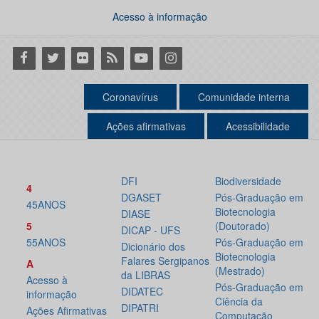
Acesso à informação
Facebook
Twitter
Flickr
RSS
Youtube
Instagram
Coronavírus
Comunidade interna
Ações afirmativas
Acessibilidade
DFI
Biodiversidade
4
DGASET
Pós-Graduação em
45ANOS
Biotecnologia
DIASE
5
(Doutorado)
DICAP - UFS
55ANOS
Pós-Graduação em
Dicionário dos
Biotecnologia
Falares Sergipanos
A
(Mestrado)
da LIBRAS
Acesso à
Pós-Graduação em
DIDATEC
informação
Ciência da
DIPATRI
Ações Afirmativas
Computação