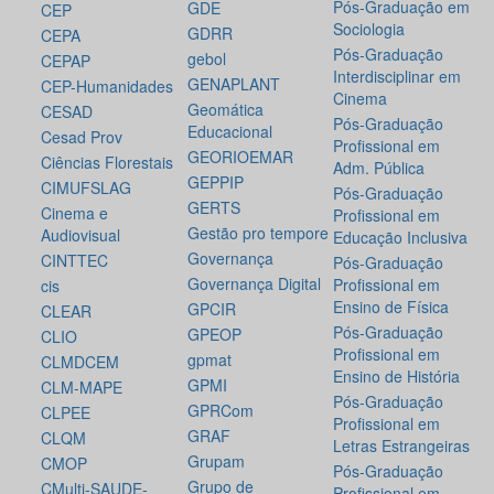
Pós-Graduação em
GDE
CEP
Sociologia
GDRR
CEPA
Pós-Graduação
gebol
CEPAP
Interdisciplinar em
GENAPLANT
CEP-Humanidades
Cinema
Geomática
CESAD
Pós-Graduação
Educacional
Cesad Prov
Profissional em
GEORIOEMAR
Ciências Florestais
Adm. Pública
GEPPIP
CIMUFSLAG
Pós-Graduação
GERTS
Cinema e
Profissional em
Gestão pro tempore
Audiovisual
Educação Inclusiva
Governança
CINTTEC
Pós-Graduação
Governança Digital
Profissional em
cis
Ensino de Física
GPCIR
CLEAR
Pós-Graduação
GPEOP
CLIO
Profissional em
gpmat
CLMDCEM
Ensino de História
GPMI
CLM-MAPE
Pós-Graduação
GPRCom
CLPEE
Profissional em
GRAF
CLQM
Letras Estrangeiras
Grupam
CMOP
Pós-Graduação
Grupo de
CMulti-SAUDE-
Profissional em