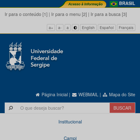
BRASIL
Ir para o conteúdo [1]
|
Ir para o menu [2]
|
Ir para a busca [3]
a+
a-
a
English
Español
Français
Página Inicial
|
WEBMAIL
|
Mapa do Site
Institucional
Campi