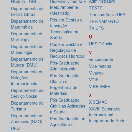
Administrativo
Desenvolvimento e
História - DHI
Meio Ambiente
TESTE
Departamento de
(Mestrado)
Letras Libras
Transparência UFS
Pós em Gestão e
Departamento de
TREINAMENTO
Inovação
Matemática
TV UFS
Tecnológica em
Departamento de
U
Saúde
Morfologia
UFS Ciência
Pós em Gestão e
Departamento de
Regulação de
Museologia
V
Recursos Hídricos
Departamento de
vencersaude
Pós-Graduação
Música (DMU)
Vice-reitoria
Administração
Departamento de
Vivavox
Pós-Graduação
Relações
VOIP
Ciência e
Internacionais
V RB SBEE
Engenharia de
Departamento de
Materiais
X
Serviço Social
Pós-Graduação
X SEMAC
Departamento de
Ciências Aplicadas
Turismo
XXVIII Seminário
à Saúde
Internacional
Departamento de
Pós-Graduação em
Integrador da Rede
Zootecnia (DZO)
Agricultura e
DEQ