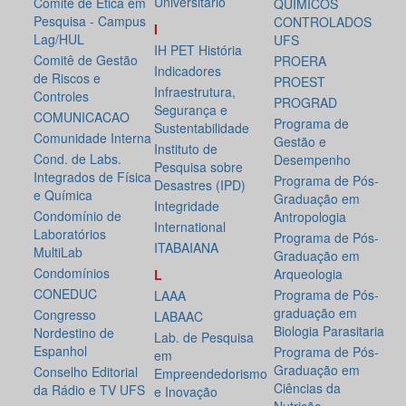
Universitário
Comitê de Ética em
QUÍMICOS
Pesquisa - Campus
CONTROLADOS
I
Lag/HUL
UFS
IH PET História
Comitê de Gestão
PROERA
Indicadores
de Riscos e
PROEST
Infraestrutura,
Controles
PROGRAD
Segurança e
COMUNICACAO
Programa de
Sustentabilidade
Comunidade Interna
Gestão e
Instituto de
Cond. de Labs.
Desempenho
Pesquisa sobre
Integrados de Física
Programa de Pós-
Desastres (IPD)
e Química
Graduação em
Integridade
Condomínio de
Antropologia
International
Laboratórios
Programa de Pós-
ITABAIANA
MultiLab
Graduação em
Condomínios
Arqueologia
L
CONEDUC
Programa de Pós-
LAAA
graduação em
Congresso
LABAAC
Biologia Parasitaria
Nordestino de
Lab. de Pesquisa
Espanhol
Programa de Pós-
em
Graduação em
Conselho Editorial
Empreendedorismo
Ciências da
da Rádio e TV UFS
e Inovação