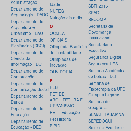
Administração
Idade
SBTI 2015
Departamento de
NUPEG
SEAD
Arqueologia - DARQ
Nutrição dia a dia
SECOMP
Departamento de
Secretaria de
O
Arquitetura e
Governança
Urbanismo - DAU
OCMEA
Institucional
Departamento de
OFICIAIS
Secretariado
Biociências (DBCI)
Olimpíada Brasileira
Executivo
Departamento de
de Contabilidade
Seguranca Digital
Ciência da
Olimpíadas de
Segurança UFS
Informação - DCI
Inovação
Semana Acadêmica
Departamento de
OUVIDORIA
de Letras - DLI
Computação
P
Semana de
Departamento de
PEB
Fisioterapia da UFS
Comunicação Social
PET DE
Campus Lagarto
Departamento de
ARQUITETURA E
Semana de
Dança
URBANISMO
Geografia
Departamento de
PET - Educação
SEMAT ITABAIANA
Educação
Pet História
SEPEDOQUI
Departamento de
PIBID
Educação - DED
Setor de Eventos e