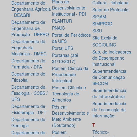
Plano de
Cultura - Itabaiana
Departamento de
Desenvolvimento
Engenharia Agrícola
Setor de Protocolo
Institucional - PDI
- DEAGRI
SIGAM
PLANTUR
Departamento de
SIMPROD
PNAIC
Engenharia de
SISU
Produção - DEPRO
Portal de Periódicos
Site Excluído
da UFS
Departamento de
SOCIOLING
Engenharia
Portal UFS
Sup. de Indicadores
Mecânica - DMEC
Portarias (até
de Desempenho
Departamento de
31/10/2017)
Institucional
Farmácia - DFA
Pós em Ciência da
Superintendência
Departamento de
Propriedade
de Comunicação -
Filosofia
Intelectual
SECOM
Departamento de
Pós em Ciência e
Superintendência
Fisiologia - CCBS /
Tecnologia de
de Infraestrutura
UFS
Alimentos
Superintendência
Departamento de
Pós em
de Tecnologia da
Fisioterapia - DFT
Desenvolvimento e
Informação
Meio Ambiente
Departamento de
T
(Doutorado)
Geologia
Técnico-
Pós em
Departamento de