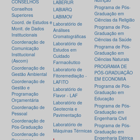
Nutrição
CONSELHOS
LABERUR
Programa de Pós-
Conselhos
LABIARQ
Graduação em
Superiores
LABIMOV
Ciências da Religião
Coord. de Estudos e
Laboratório de
Programa de Pós-
Monit. de Dados
Análises
Graduação em
Institucionais
Cromatográficas
Ciências da Saúde
Coordenação de
Laboratório de
Programa de Pós-
Comunicação
Estudos em
Graduação em
Institucional
Cuidado
Ciências Naturais
(Ascom)
Farmacêutico
PROGRAMA DE
Coordenação de
Laboratorio de
PÓS-GRADUAÇÃO
Gestão Ambiental
Fitoremediação -
EM ECONOMIA
Coordenação de
LAFITO
Programa de Pós-
Gestão e
Laboratório de
Graduação em
Programação
Flavor - LAF
Educação
Orçamentária
Laboratório de
Programa de Pós-
Coordenação de
Geotecnia e
Graduação em
Pessoal
Pavimentação
Engenharia Civil
Coordenação de
Laboratório de
Programa de Pós-
Pós-Graduação
Máquinas Térmicas
Graduação em
Coordenação de
Engenharia Elétrica