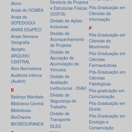
Diretoria de Projetos
Aluno
Pós-Graduação em
e Estruturas Físicas
Anais do OCMEA
Ciências da
(DOFIS)
Anais do
Informação
Divisão de Ações
SEPEDOQUI
Inclusivas
P
ANAIS EDaPECI
Divisão de
Pós-Graduação em
Anais Semana
Acompanhamento
Ciências do
Geografia
de Projetos
Movimento
Apogeu
Divisão de
Pós-Graduação em
ARQUIVO
Apuração de
Ciências
CENTRAL
Acumulação de
Farmacêuticas
Atos Normativos
Vínculos
Pós-Graduação em
Auditoria Interna
Divisão de
Ciências
(Audint)
Avaliação
Fisiológicas
Institucional - DIAVI
B
Pós-graduação em
Divisão de
Comunicação
Balanço Mandato
Segurança do
Pós-Graduação em
Biblioteca Central
Trabalho
Direito
Bibliotecas
Divisão de
Pós-Graduação em
BioChaves
Transporte
Ecologia e
BIOSEGURANCA
DLES
Conservação