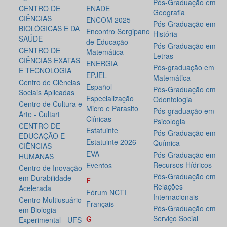
Pós-Graduação em
CENTRO DE
ENADE
Geografia
CIÊNCIAS
ENCOM 2025
Pós-Graduação em
BIOLÓGICAS E DA
Encontro Sergipano
História
SAÚDE
de Educação
Pós-Graduação em
CENTRO DE
Matemática
Letras
CIÊNCIAS EXATAS
ENERGIA
Pós-graduação em
E TECNOLOGIA
EPJEL
Matemática
Centro de Ciências
Español
Pós-Graduação em
Sociais Aplicadas
Especialização
Odontologia
Centro de Cultura e
Micro e Parasito
Pós-graduação em
Arte - Cultart
Clínicas
Psicologia
CENTRO DE
Estatuinte
Pós-Graduação em
EDUCAÇÃO E
Estatuinte 2026
Química
CIÊNCIAS
EVA
Pós-Graduação em
HUMANAS
Recursos Hídricos
Eventos
Centro de Inovação
Pós-Graduação em
em Durabilidade
F
Relações
Acelerada
Fórum NCTI
Internacionais
Centro Multiusuário
Français
Pós-Graduação em
em Biologia
Serviço Social
G
Experimental - UFS