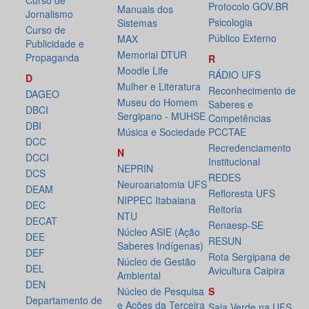
Curso de
Protocolo GOV.BR
Manuais dos
Jornalismo
Psicologia
Sistemas
Curso de
Público Externo
MAX
Publicidade e
Memorial DTUR
Propaganda
R
Moodle Life
RÁDIO UFS
D
Mulher e Literatura
Reconhecimento de
DAGEO
Museu do Homem
Saberes e
DBCI
Sergipano - MUHSE
Competências
DBI
Música e Sociedade
PCCTAE
DCC
Recredenciamento
N
DCCI
Institucional
NEPRIN
DCS
REDES
Neuroanatomia UFS
DEAM
Refloresta UFS
NIPPEC Itabaiana
DEC
Reitoria
NTU
DECAT
Renaesp-SE
Núcleo ASIE (Ação
DEE
RESUN
Saberes Indígenas)
DEF
Rota Sergipana de
Núcleo de Gestão
DEL
Avicultura Caipira
Ambiental
DEN
Núcleo de Pesquisa
S
Departamento de
e Ações da Terceira
Sala Verde na UFS