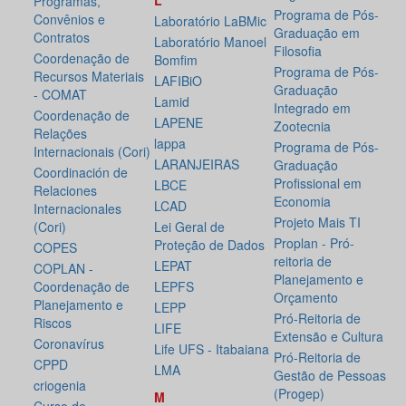
L
Programas,
Programa de Pós-
Convênios e
Laboratório LaBMic
Graduação em
Contratos
Laboratório Manoel
Filosofia
Coordenação de
Bomfim
Programa de Pós-
Recursos Materiais
LAFIBiO
Graduação
- COMAT
Lamid
Integrado em
Coordenação de
LAPENE
Zootecnia
Relações
lappa
Programa de Pós-
Internacionais (Cori)
LARANJEIRAS
Graduação
Coordinación de
Profissional em
LBCE
Relaciones
Economia
LCAD
Internacionales
Projeto Mais TI
(Cori)
Lei Geral de
Proplan - Pró-
Proteção de Dados
COPES
reitoria de
LEPAT
COPLAN -
Planejamento e
Coordenação de
LEPFS
Orçamento
Planejamento e
LEPP
Pró-Reitoria de
Riscos
LIFE
Extensão e Cultura
Coronavírus
Life UFS - Itabaiana
Pró-Reitoria de
CPPD
LMA
Gestão de Pessoas
criogenia
(Progep)
M