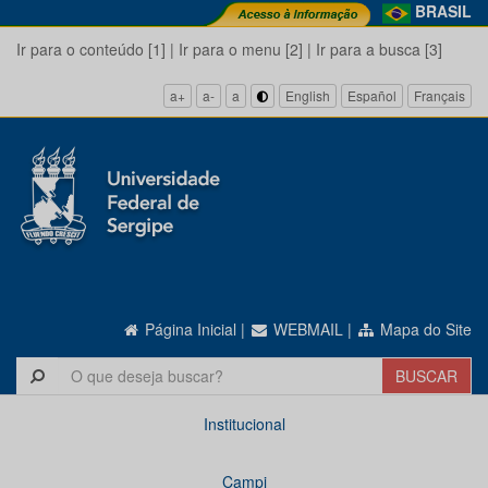
BRASIL
Ir para o conteúdo [1]
|
Ir para o menu [2]
|
Ir para a busca [3]
a+
a-
a
English
Español
Français
Página Inicial
|
WEBMAIL
|
Mapa do Site
Institucional
Campi