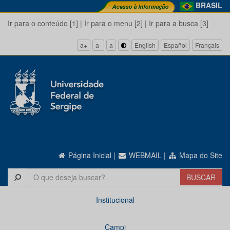
BRASIL
Ir para o conteúdo [1]
|
Ir para o menu [2]
|
Ir para a busca [3]
a+
a-
a
English
Español
Français
Página Inicial
|
WEBMAIL
|
Mapa do Site
Institucional
Campi