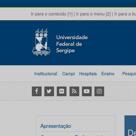
Ir para o conteúdo [1]
|
Ir para o menu [2]
|
Ir para a b
Institucional
Campi
Hospitais
Ensino
Pesqui
Facebook
Twitter
Flickr
RSS
Youtube
Instagram
Apresentação
D