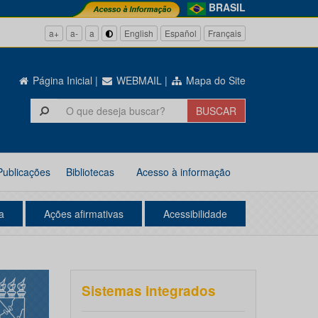
BRASIL
a+
a-
a
English
Español
Français
Página Inicial
|
WEBMAIL
|
Mapa do Site
Publicações
Bibliotecas
Acesso à informação
a
Ações afirmativas
Acessibilidade
Sistemas integrados