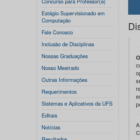
Concurso para Professor(a)
Estágio Supervisionado em
Computação
Di
Fale Conosco
Inclusão de Disciplinas
Nossas Graduações
O
c
Nosso Mestrado
o
Outras Informações
s
r
Requerimentos
e
Sistemas e Aplicativos da UFS
p
Editais
A
Notícias
C
Resultados