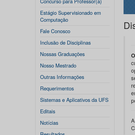
Concurso para Professor(a)
Estágio Supervisionado em
Computação
Di
Fale Conosco
Inclusão de Disciplinas
Nossas Graduações
O
c
Nosso Mestrado
o
Outras Informações
s
r
Requerimentos
e
Sistemas e Aplicativos da UFS
p
Editais
A
Notícias
C
Resultados