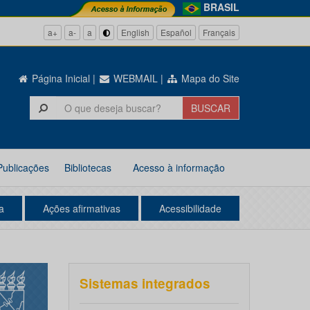
BRASIL
a+
a-
a
English
Español
Français
Página Inicial
|
WEBMAIL
|
Mapa do Site
Publicações
Bibliotecas
Acesso à informação
a
Ações afirmativas
Acessibilidade
Sistemas integrados