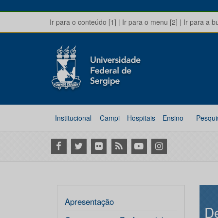
Ir para o conteúdo [1]
|
Ir para o menu [2]
|
Ir para a b
Institucional
Campi
Hospitais
Ensino
Pesqui
Facebook
Twitter
Flickr
RSS
Youtube
Instagram
Apresentação
D