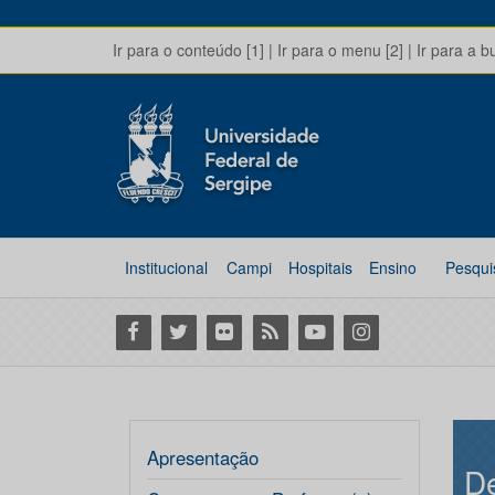
Ir para o conteúdo [1]
|
Ir para o menu [2]
|
Ir para a b
Institucional
Campi
Hospitais
Ensino
Pesqui
Facebook
Twitter
Flickr
RSS
Youtube
Instagram
Apresentação
D