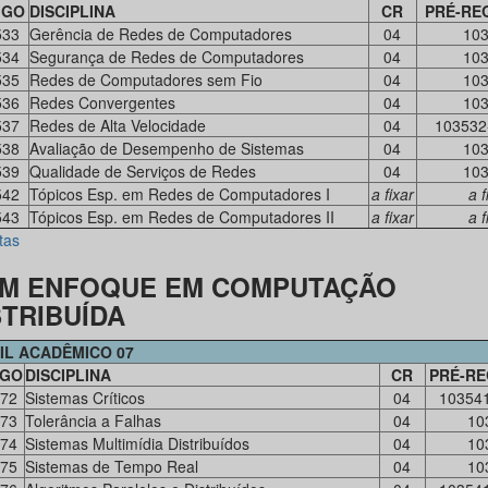
IGO
DISCIPLINA
CR
PRÉ-RE
533
Gerência de Redes de Computadores
04
10
534
Segurança de Redes de Computadores
04
10
535
Redes de Computadores sem Fio
04
10
536
Redes Convergentes
04
10
537
Redes de Alta Velocidade
04
103532
538
Avaliação de Desempenho de Sistemas
04
10
539
Qualidade de Serviços de Redes
04
10
542
Tópicos Esp. em Redes de Computadores I
a fixar
a f
543
Tópicos Esp. em Redes de Computadores II
a fixar
a f
tas
M ENFOQUE EM COMPUTAÇÃO
STRIBUÍDA
IL ACADÊMICO 07
IGO
DISCIPLINA
CR
PRÉ-RE
72
Sistemas Críticos
04
10354
73
Tolerância a Falhas
04
10
74
Sistemas Multimídia Distribuídos
04
10
75
Sistemas de Tempo Real
04
10