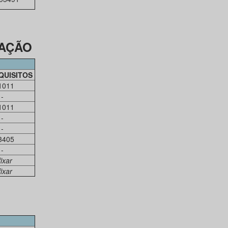
MAÇÃO
QUISITOS
1011
-
1011
-
-
3405
-
fixar
fixar