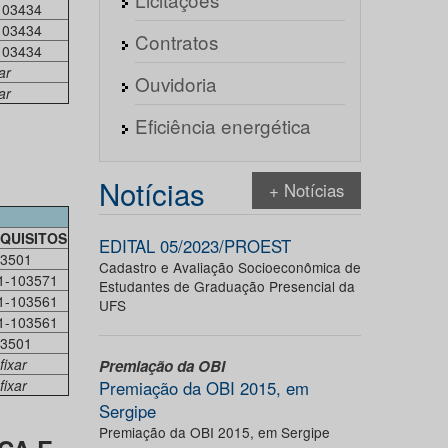
103434
103434
Contratos
103434
ar
Ouvidoria
ar
Eficiência energética
Notícias
+ Notícias
QUISITOS
EDITAL 05/2023/PROEST
3501
Cadastro e Avaliação Socioeconômica de
1-103571
Estudantes de Graduação Presencial da
1-103561
UFS
1-103561
3501
fixar
Premiação da OBI
fixar
Premiação da OBI 2015, em
Sergipe
Premiação da OBI 2015, em Sergipe