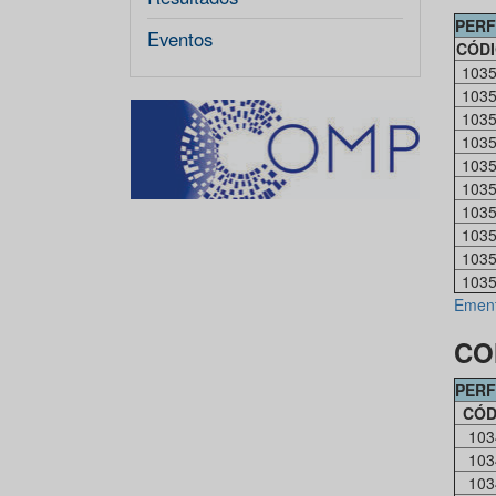
PERF
Eventos
CÓD
103
103
103
103
103
103
103
103
103
103
Emen
CO
PERF
CÓD
103
103
103