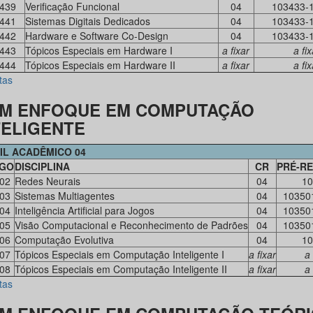
439
Verificação Funcional
04
103433-
441
Sistemas Digitais Dedicados
04
103433-
442
Hardware e Software Co-Design
04
103433-
443
Tópicos Especiais em Hardware I
a fixar
a fix
444
Tópicos Especiais em Hardware II
a fixar
a fix
tas
M ENFOQUE EM COMPUTAÇÃO
TELIGENTE
IL ACADÊMICO 04
IGO
DISCIPLINA
CR
PRÉ-RE
02
Redes Neurais
04
10
03
Sistemas Multiagentes
04
10350
04
Inteligência Artificial para Jogos
04
10350
05
Visão Computacional e Reconhecimento de Padrões
04
10350
06
Computação Evolutiva
04
10
07
Tópicos Especiais em Computação Inteligente I
a fixar
a 
08
Tópicos Especiais em Computação Inteligente II
a fixar
a 
tas