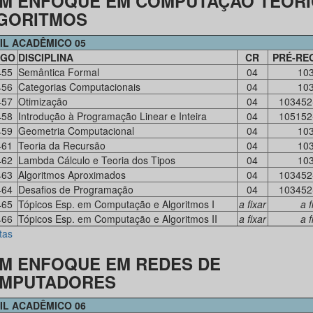
M ENFOQUE EM COMPUTAÇÃO TEÓRI
GORITMOS
IL ACADÊMICO 05
IGO
DISCIPLINA
CR
PRÉ-RE
455
Semântica Formal
04
10
456
Categorias Computacionais
04
10
457
Otimização
04
103452
458
Introdução à Programação Linear e Inteira
04
105152
459
Geometria Computacional
04
10
461
Teoria da Recursão
04
10
462
Lambda Cálculo e Teoria dos Tipos
04
10
463
Algoritmos Aproximados
04
103452
464
Desafios de Programação
04
103452
465
Tópicos Esp. em Computação e Algoritmos I
a fixar
a f
466
Tópicos Esp. em Computação e Algoritmos II
a fixar
a f
tas
M ENFOQUE EM REDES DE
MPUTADORES
IL ACADÊMICO 06