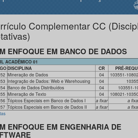
rrículo Complementar CC (Discip
tativas)
M ENFOQUE EM BANCO DE DADOS
IL ACADÊMICO 01
IGO
DISCIPLINA
CR
PRÉ-REQU
552
Mineração de Dados
04
103551-1080
553
Integração de Dados: Web e Warehousing
04
1035
554
Banco de Dados Distribuídos
04
103551-1
555
Mineração de Texto
04
108021-1035
556
Tópicos Especiais em Banco de Dados I
a fixar
a fixa
557
Tópicos Especiais em Banco de Dados II
a fixar
a fixa
tas
M ENFOQUE EM ENGENHARIA DE
FTWARE