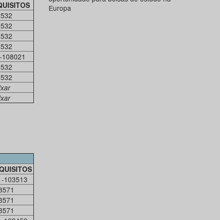
QUISITOS
Europa
3532
3532
3532
3532
-108021
3532
3532
ixar
ixar
QUISITOS
1-103513
3571
3571
3571