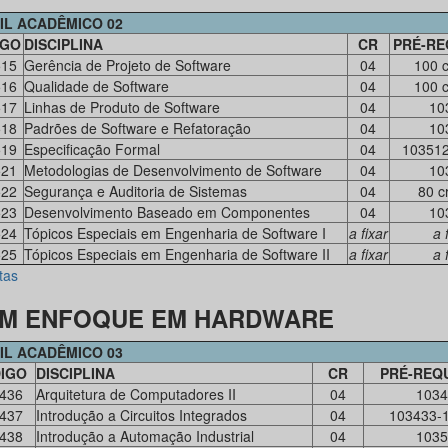
IL ACADÊMICO 02
IGO
DISCIPLINA
CR
PRÉ-RE
515
Gerência de Projeto de Software
04
100 c
516
Qualidade de Software
04
100 c
517
Linhas de Produto de Software
04
10
518
Padrões de Software e Refatoração
04
10
519
Especificação Formal
04
10351
521
Metodologias de Desenvolvimento de Software
04
10
522
Segurança e Auditoria de Sistemas
04
80 c
523
Desenvolvimento Baseado em Componentes
04
10
524
Tópicos Especiais em Engenharia de Software I
a fixar
a 
525
Tópicos Especiais em Engenharia de Software II
a fixar
a 
tas
M ENFOQUE EM HARDWARE
IL ACADÊMICO 03
IGO
DISCIPLINA
CR
PRÉ-REQU
436
Arquitetura de Computadores II
04
1034
437
Introdução a Circuitos Integrados
04
103433-
438
Introdução a Automação Industrial
04
1035