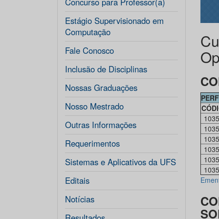
Concurso para Professor(a)
Estágio Supervisionado em
Computação
Cu
Fale Conosco
Op
Inclusão de Disciplinas
CO
Nossas Graduações
PERF
Nosso Mestrado
CÓD
103
Outras Informações
103
103
Requerimentos
103
103
Sistemas e Aplicativos da UFS
103
Editais
Emen
CO
Notícias
SO
Resultados