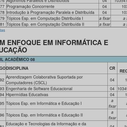
76
Algoritmos Paralelos e Distribuídos
04
10354
77
Programação Concorrente
04
10
78
Introdução à Programação Paralela e Distribuída
04
10
79
Tópicos Esp. em Computação Distribuída I
a fixar
a 
81
Tópicos Esp. em Computação Distribuída II
a fixar
a 
tas
M ENFOQUE EM INFORMÁTICA E
UCAÇÃO
IL ACADÊMICO 08
IGO
DISCIPLINA
CR
REQ
Aprendizagem Colaborativa Suportada por
92
04
Computadores (CSCL)
93
Engenharia de Software Educacional
04
1034
94
Hipermídias Educativas
04
a
95
Tópicos Esp. em Informática e Educação I
fixar
a
96
Tópicos Esp. em Informática e Educação II
fixar
Educação e Tecnologias da Informação e da
81
04
1