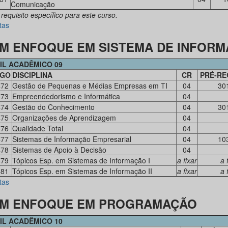
Comunicação
 requisito específico para este curso.
tas
M ENFOQUE EM SISTEMA DE INFOR
IL ACADÊMICO 09
IGO
DISCIPLINA
CR
PRÉ-RE
472
Gestão de Pequenas e Médias Empresas em TI
04
30
473
Empreendedorismo e Informática
04
474
Gestão do Conhecimento
04
30
475
Organizações de Aprendizagem
04
476
Qualidade Total
04
477
Sistemas de Informação Empresarial
04
10
478
Sistemas de Apoio à Decisão
04
479
Tópicos Esp. em Sistemas de Informação I
a fixar
a 
481
Tópicos Esp. em Sistemas de Informação II
a fixar
a 
tas
M ENFOQUE EM PROGRAMAÇÃO
IL ACADÊMICO 10