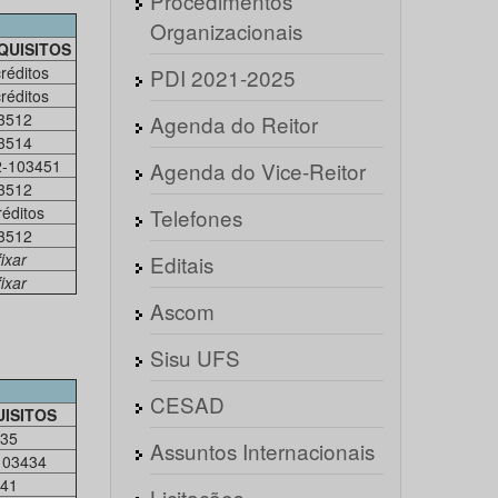
Procedimentos
Organizacionais
QUISITOS
réditos
PDI 2021-2025
réditos
3512
Agenda do Reitor
3514
2-103451
Agenda do Vice-Reitor
3512
réditos
Telefones
3512
fixar
Editais
fixar
Ascom
Sisu UFS
CESAD
ISITOS
35
Assuntos Internacionais
103434
41
Licitações