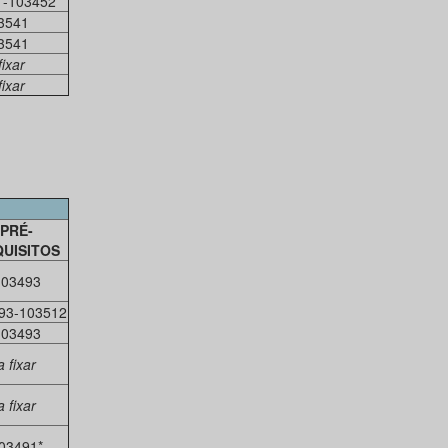
1-103452
3541
3541
fixar
fixar
PRÉ-
UISITOS
103493
93-103512
103493
a fixar
a fixar
03491*