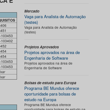
CA E
Mercado
Vaga para Analista de Automação
QUISITOS
(testes)
3406
Vaga para Analista de Automação
3451
(testes)
-103453
-103402
3452
Projetos Aprovados
3454
Projetos aprovados na área de
3454
Engenharia de Software
-103453
Projetos aprovados na área de
-103453
Engenharia de Software
ixar
ixar
Bolsas de estudo para Europa
Programa BE Mundus oferece
oportunidade para bolsas de
estudo na Europa
Programa BE Mundus oferece
oportunidade para bolsas de estudo na