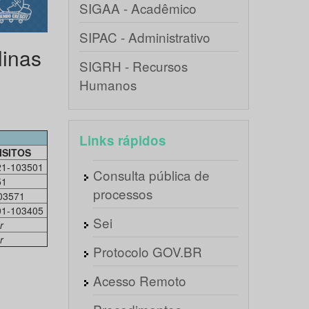
SIGAA - Acadêmico
SIPAC - Administrativo
linas
SIGRH - Recursos
Humanos
Links rápidos
ISITOS
21-103501
Consulta pública de
51
processos
03571
01-103405
Sei
r
r
Protocolo GOV.BR
Acesso Remoto