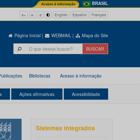
BRASIL
a+
a-
a
English
Español
Français
Página Inicial
|
WEBMAIL
|
Mapa do Site
Publicações
Bibliotecas
Acesso à informação
a
Ações afirmativas
Acessibilidade
Sistemas integrados