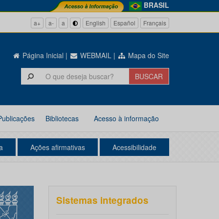
BRASIL
a+
a-
a
English
Español
Français
Página Inicial
|
WEBMAIL
|
Mapa do Site
Publicações
Bibliotecas
Acesso à informação
a
Ações afirmativas
Acessibilidade
Sistemas integrados