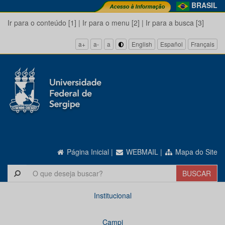
BRASIL
Ir para o conteúdo [1]
|
Ir para o menu [2]
|
Ir para a busca [3]
a+
a-
a
English
Español
Français
Página Inicial
|
WEBMAIL
|
Mapa do Site
Institucional
Campi