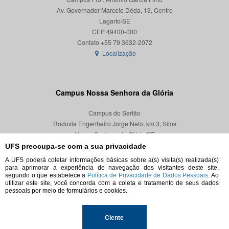
Av. Governador Marcelo Déda, 13, Centro
Lagarto/SE
CEP 49400-000
Localização
Campus Nossa Senhora da Glória
Campus do Sertão
Rodovia Engenheiro Jorge Neto, km 3, Silos
Nossa Senhora da Glória/SE
CEP 49680-000
UFS preocupa-se com a sua privacidade
A UFS poderá coletar informações básicas sobre a(s) visita(s) realizada(s)
Localização
para aprimorar a experiência de navegação dos visitantes deste site,
segundo o que estabelece a
Política de Privacidade de Dados Pessoais.
Ao
utilizar este site, você concorda com a coleta e tratamento de seus dados
pessoais por meio de formulários e cookies.
© 2026. Todos os direitos reservados.
Ciente
Universidade Federal de Sergipe.