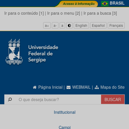
BRASIL
Ir para o conteúdo [1]
|
Ir para o menu [2]
|
Ir para a busca [3]
a+
a-
a
English
Español
Français
Página Inicial
|
WEBMAIL
|
Mapa do Site
Institucional
Campi