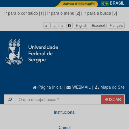
BRASIL
Ir para o conteúdo [1]
|
Ir para o menu [2]
|
Ir para a busca [3]
a+
a-
a
English
Español
Français
Página Inicial
|
WEBMAIL
|
Mapa do Site
Institucional
Campi