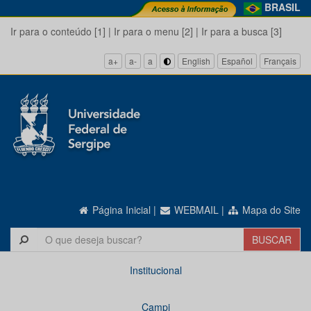
BRASIL
Ir para o conteúdo [1]
|
Ir para o menu [2]
|
Ir para a busca [3]
a+
a-
a
English
Español
Français
Página Inicial
|
WEBMAIL
|
Mapa do Site
Institucional
Campi