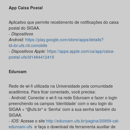
App Caixa Postal
Aplicativo que permite recebimento de notificações do caixa
postal do SIGAA.
-
Dispositivos
Android:
https://play.google.com/store/apps/details?
id=br.ufs.nti.cxmobile
-
Dispositivos Apple:
https://apps.apple.com/us/app/caixa-
postal-ufs/id1484412415
Eduroam
Rede de wi-fi utilizada na Universidade pela comunidade
acadêmica. Para ficar conectado, você precisa:
- Android: Conectar o wi-fi na rede Eduroam e fazer o login
preenchendo os campos ‘Identidade’ com o seu login do
SIGAA + "@ufs.br" e ‘Senha’ com a sua senha também do
SIGAA.
-
IOS:
Acesse o site
http://eduroam.ufs.br/pagina/20959-cat-
eduroam-ufs
e faça o download da ferramenta auxiliar de