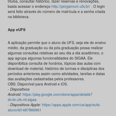
títulos, consultar histórico, fazer reservas e renovações,
basta acessar o endereço
http://pergamum.ufs.br/
. O login
será feito através do número de matrícula e a senha criada
na biblioteca.
App eUFS
A aplicação permite que o aluno da UFS, seja ele do ensino
médio, da graduação ou da pós-graduação possa realizar
algumas consultas relativas ao seu dia a dia acadêmico, o
app agrupa algumas funcionalidades do SIGAA. Ele
disponibiliza consulta de horários, tópicos das aulas com
download de material, histórico de turmas e disciplinas dos
períodos anteriores assim como atividades, tarefas e datas
das avaliações cadastradas pelos professores.
OBS: Disponível para Android e iOS.
-
Dispositivos
Android:
https://play.google.com/store/apps/details?
id=br.ufs.nti.sigaa
-
Dispositivos Apple:
https://apps.apple.com/us/app/eufs-
aluno/id1487866961