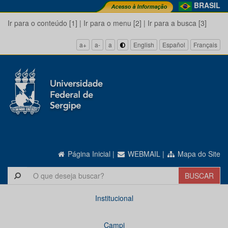
BRASIL
Ir para o conteúdo [1]
|
Ir para o menu [2]
|
Ir para a busca [3]
a+
a-
a
English
Español
Français
Página Inicial
|
WEBMAIL
|
Mapa do Site
Institucional
Campi