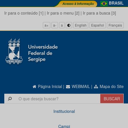
BRASIL
Ir para o conteúdo [1]
|
Ir para o menu [2]
|
Ir para a busca [3]
a+
a-
a
English
Español
Français
Página Inicial
|
WEBMAIL
|
Mapa do Site
Institucional
Campi